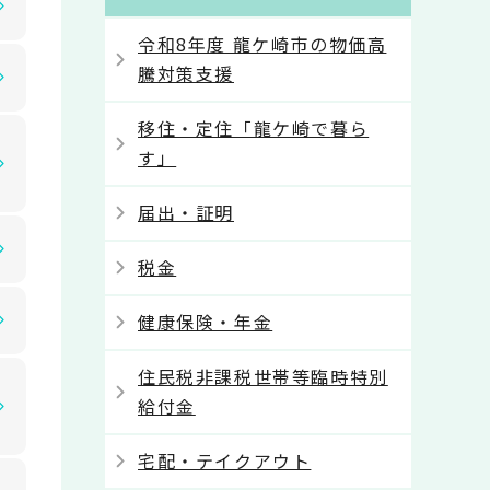
令和8年度 龍ケ崎市の物価高
騰対策支援
移住・定住「龍ケ崎で暮ら
す」
届出・証明
税金
健康保険・年金
住民税非課税世帯等臨時特別
給付金
宅配・テイクアウト