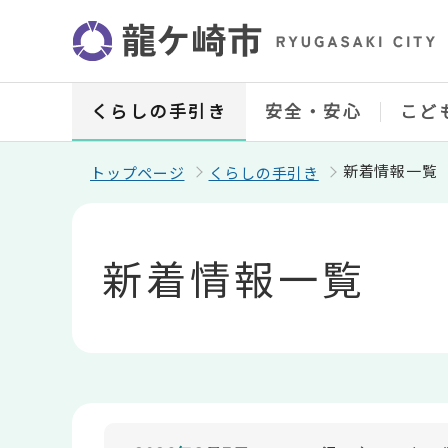
こ
の
ペ
ー
ジ
の
くらしの手引き
安全・安心
こど
先
頭
で
新着情報一覧
トップページ
くらしの手引き
す
本
文
こ
新着情報一覧
こ
か
ら