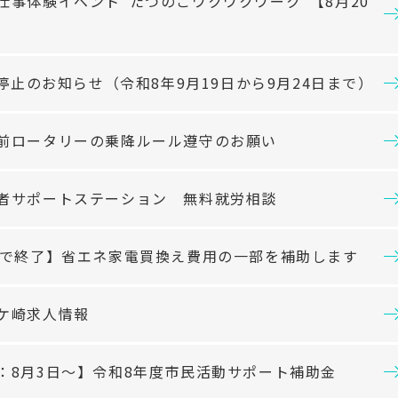
仕事体験イベント”たつのこワクワクワーク”【8月20
】
ス停止のお知らせ（令和8年9月19日から9月24日まで）
前ロータリーの乗降ルール遵守のお願い
者サポートステーション 無料就労相談
分で終了】省エネ家電買換え費用の一部を補助します
ケ崎求人情報
：8月3日～】令和8年度市民活動サポート補助金