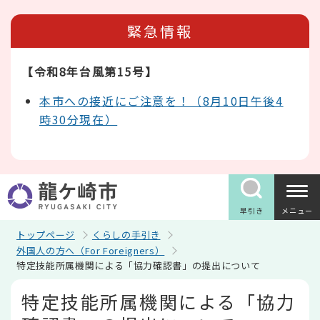
こ
の
緊急情報
ペ
ー
ジ
【令和8年台風第15号】
の
先
頭
本市への接近にご注意を！（8月10日午後4
で
時30分現在）
す
早引き
メニュー
トップページ
くらしの手引き
外国人の方へ（For Foreigners）
特定技能所属機関による「協力確認書」の提出について
本
特定技能所属機関による「協力
文
こ