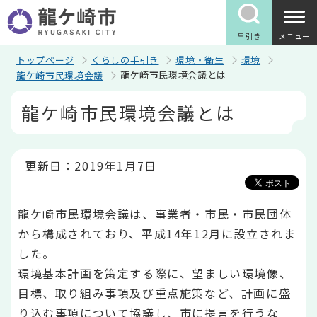
こ
の
ペ
早引き
メニュー
ー
ジ
トップページ
くらしの手引き
環境・衛生
環境
の
龍ケ崎市民環境会議とは
龍ケ崎市民環境会議
先
頭
本
龍ケ崎市民環境会議とは
で
文
す
こ
こ
か
ら
更新日：2019年1月7日
龍ケ崎市民環境会議は、事業者・市民・市民団体
から構成されており、平成14年12月に設立されま
した。
環境基本計画を策定する際に、望ましい環境像、
目標、取り組み事項及び重点施策など、計画に盛
り込む事項について協議し、市に提言を行うな