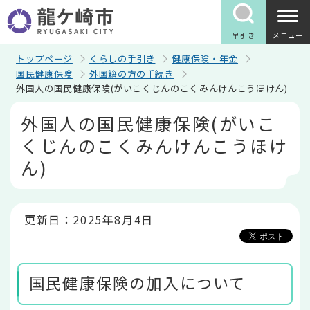
こ
の
ペ
早引き
メニュー
ー
ジ
トップページ
くらしの手引き
健康保険・年金
の
国民健康保険
外国籍の方の手続き
先
外国人の国民健康保険(がいこくじんのこくみんけんこうほけん)
頭
で
本
外国人の国民健康保険(がいこ
す
文
こ
くじんのこくみんけんこうほけ
こ
か
ん)
ら
更新日：2025年8月4日
国民健康保険の加入について