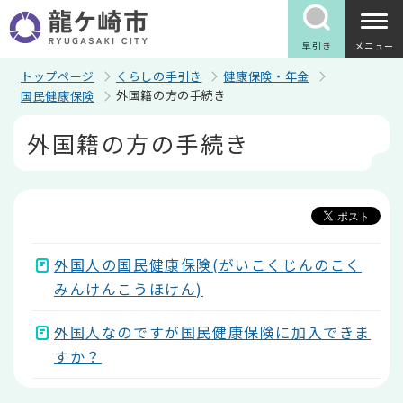
こ
の
ペ
早引き
メニュー
ー
ジ
トップページ
くらしの手引き
健康保険・年金
の
外国籍の方の手続き
国民健康保険
先
頭
本
外国籍の方の手続き
で
文
す
こ
こ
か
ら
外国人の国民健康保険(がいこくじんのこく
みんけんこうほけん)
外国人なのですが国民健康保険に加入できま
すか？
本