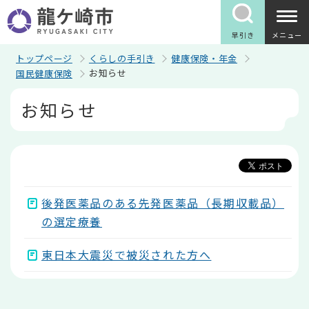
こ
の
ペ
早引き
メニュー
ー
ジ
トップページ
くらしの手引き
健康保険・年金
の
お知らせ
国民健康保険
先
頭
本
お知らせ
で
文
す
こ
こ
か
ら
後発医薬品のある先発医薬品（長期収載品）
の選定療養
東日本大震災で被災された方へ
本
文
こ