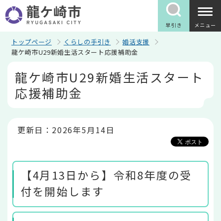
こ
の
ペ
早引き
メニュー
ー
ジ
トップページ
くらしの手引き
婚活支援
の
龍ケ崎市U29新婚生活スタート応援補助金
先
本
頭
龍ケ崎市U29新婚生活スタート
文
で
こ
す
応援補助金
こ
か
ら
更新日：2026年5月14日
【4月13日から】令和8年度の受
付を開始します