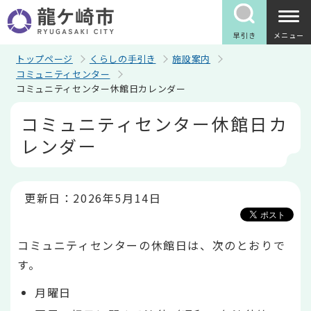
こ
の
ペ
早引き
メニュー
ー
ジ
トップページ
くらしの手引き
施設案内
の
コミュニティセンター
先
コミュニティセンター休館日カレンダー
頭
で
本
コミュニティセンター休館日カ
す
文
こ
レンダー
こ
か
ら
更新日：2026年5月14日
コミュニティセンターの休館日は、次のとおりで
す。
月曜日