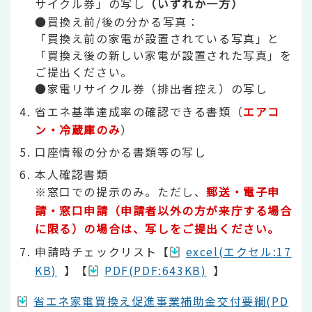
サイクル券」の写し
（いずれか一方）
●買換え前/後の分かる写真：
「買換え前の家電が設置されている写真」と
「買換え後の新しい家電が設置された写真」を
ご提出ください。
●家電リサイクル券（排出者控え）の写し
省エネ基準達成率の確認できる書類（
エアコ
ン・冷蔵庫のみ
）
口座情報の分かる書類等の写し
本人確認書類
※窓口での提示のみ。ただし、
郵送・電子申
請・窓口申請（
申請
者以外の方が来庁する場合
に限る）の場合は、写しをご提出ください。
申請時チェックリスト【
excel(エクセル:17
KB)
】【
PDF(PDF:643KB)
】
省エネ家電買換え促進事業補助金交付要綱(PD