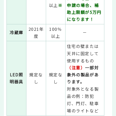
以上
※
申請の
場合、補
助上限額が5万円
になります！
2021年
100％
冷蔵庫
－
度
以上
住宅の壁または
天井に固定して
使用するもの
（注意）
一部対
LED照
規定な
規定な
象外の製品があ
明器具
し
し
ります。
対象外となる製
品の例：防犯
灯、門灯、駐車
場のライトなど