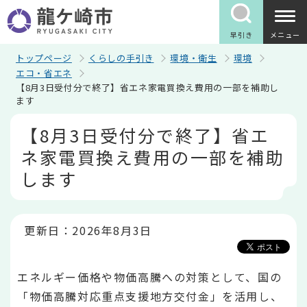
こ
の
ペ
早引き
メニュー
ー
ジ
トップページ
くらしの手引き
環境・衛生
環境
の
エコ・省エネ
先
【8月3日受付分で終了】省エネ家電買換え費用の一部を補助し
頭
ます
で
す
本
【8月3日受付分で終了】省エ
文
こ
ネ家電買換え費用の一部を補助
こ
か
します
ら
更新日：2026年8月3日
エネルギー価格や物価高騰への対策として、国の
「物価高騰対応重点支援地方交付金」を活用し、