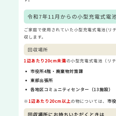
令和7年11月からの小型充電式電
ご家庭で使用されていた小型充電式電池(リ
収します。
回収場所
1辺あたり20cm未満
の小型充電式電池（リ
市役所4階・廃棄物対策課
東部出張所
各地区コミュニティセンター（13施設）
※
1辺あたり20cm以上
の物については、
市
回収場所にお持ちいただくときは