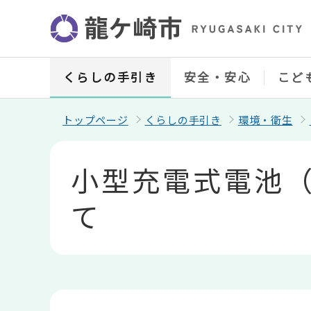
こ
の
ペ
ー
ジ
の
くらしの手引き
安全・安心
こど
先
頭
で
トップページ
くらしの手引き
環境・衛生
す
本
文
小型充電式電池
こ
こ
か
て
ら