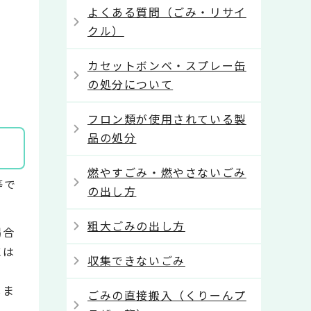
よくある質問（ごみ・リサイ
クル）
カセットボンベ・スプレー缶
の処分について
フロン類が使用されている製
品の処分
燃やすごみ・燃やさないごみ
等で
の出し方
粗大ごみの出し方
場合
には
収集できないごみ
しま
ごみの直接搬入（くりーんプ