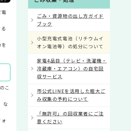
家電
ごみ・資源物の出し方ガイド
ブック
する
小型充電式電池（リチウムイ
力を
オン電池等）の処分について
家電4品目（テレビ・洗濯機・
冷蔵庫・エアコン）の自宅回
収サービス
のこ
市公式LINEを活用した粗大ご
み収集の予約について
」な
「無許可」の回収業者にご注
フォ
意ください