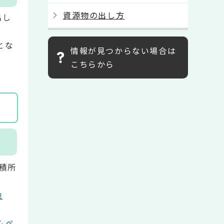
資源物の出し方
出し
とな
情報が見つからない場合は
こちらから
積所
池
ムペ