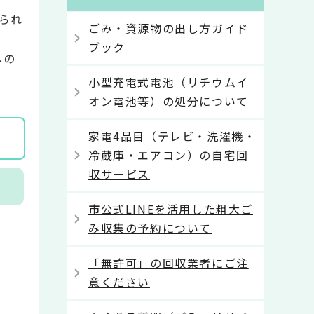
られ
ごみ・資源物の出し方ガイド
ブック
んの
小型充電式電池（リチウムイ
オン電池等）の処分について
家電4品目（テレビ・洗濯機・
冷蔵庫・エアコン）の自宅回
収サービス
市公式LINEを活用した粗大ご
み収集の予約について
「無許可」の回収業者にご注
意ください