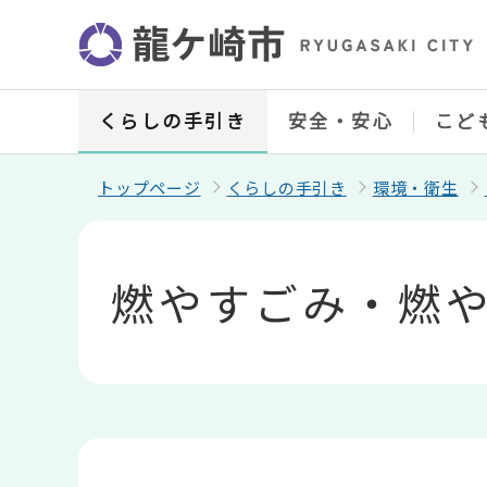
こ
の
ペ
ー
ジ
の
くらしの手引き
安全・安心
こど
先
頭
で
トップページ
くらしの手引き
環境・衛生
す
本
文
こ
燃やすごみ・燃
こ
か
ら