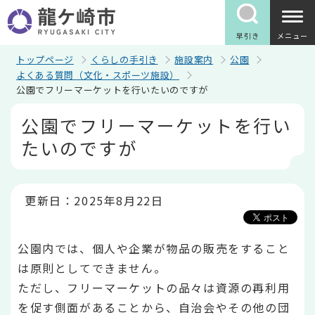
こ
の
ペ
早引き
メニュー
ー
ジ
トップページ
くらしの手引き
施設案内
公園
の
よくある質問（文化・スポーツ施設）
先
公園でフリーマーケットを行いたいのですが
頭
で
本
公園でフリーマーケットを行い
す
文
こ
たいのですが
こ
か
ら
更新日：2025年8月22日
公園内では、個人や企業が物品の販売をすること
は原則としてできません。
ただし、フリーマーケットの品々は資源の再利用
を促す側面があることから、自治会やその他の団