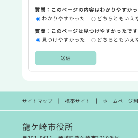
ツ
質問：このページの内容はわかりやすかっ
評
わかりやすかった
どちらともいえ
価
質問：このページは見つけやすかったです
エ
見つけやすかった
どちらともいえ
リ
ア
本
文
こ
こ
ま
サイトマップ
携帯サイト
ホームページ
で
龍ケ崎市役所
〒301-8611 茨城県龍ケ崎市3710番地