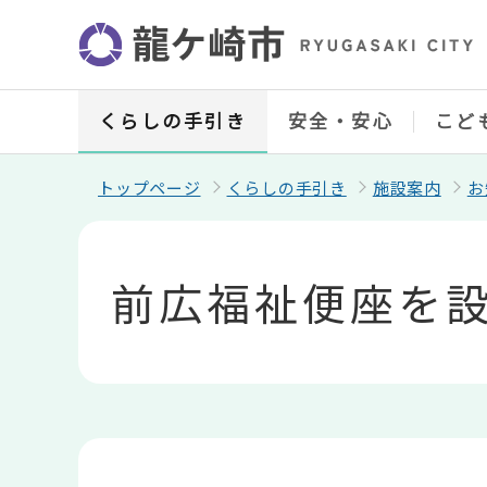
こ
の
ペ
ー
ジ
の
くらしの手引き
安全・安心
こど
先
頭
で
トップページ
くらしの手引き
施設案内
お
す
本
文
こ
前広福祉便座を
こ
か
ら