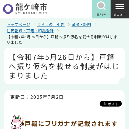
こ
の
ペ
早引き
メニュー
ー
ジ
トップページ
くらしの手引き
届出・証明
の
住民登録・戸籍・印鑑登録
先
【令和7年5月26日から】戸籍へ振り仮名を載せる制度がはじま
頭
りました
で
す
本
【令和7年5月26日から】戸籍
文
こ
へ振り仮名を載せる制度がはじ
こ
か
まりました
ら
更新日：2025年7月2日