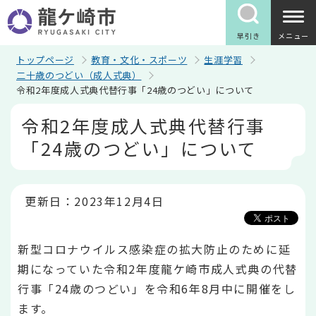
こ
の
ペ
早引き
メニュー
ー
ジ
トップページ
教育・文化・スポーツ
生涯学習
の
二十歳のつどい（成人式典）
先
令和2年度成人式典代替行事「24歳のつどい」について
頭
で
本
令和2年度成人式典代替行事
す
文
こ
「24歳のつどい」について
こ
か
ら
更新日：2023年12月4日
新型コロナウイルス感染症の拡大防止のために延
期になっていた令和2年度龍ケ崎市成人式典の代替
行事「24歳のつどい」を令和6年8月中に開催をし
ます。