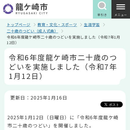
こ
の
ペ
早引き
メニュー
ー
ジ
トップページ
教育・文化・スポーツ
生涯学習
の
二十歳のつどい（成人式典）
先
令和6年度龍ケ崎市二十歳のつどいを実施しました（令和7年1月
頭
12日）
で
す
本
令和6年度龍ケ崎市二十歳のつ
文
こ
どいを実施しました（令和7年
こ
か
1月12日）
ら
更新日：2025年1月16日
2025年1月12日（日曜日）に「令和6年度龍ケ崎
市二十歳のつどい」を開催しました。