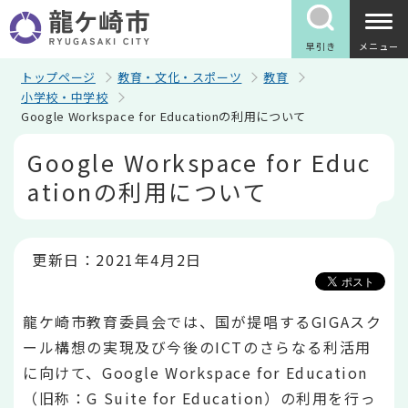
こ
の
ペ
早引き
メニュー
ー
ジ
トップページ
教育・文化・スポーツ
教育
の
小学校・中学校
先
Google Workspace for Educationの利用について
頭
で
本
Google Workspace for Educ
す
文
こ
ationの利用について
こ
か
ら
更新日：2021年4月2日
龍ケ崎市教育委員会では、国が提唱するGIGAスク
ール構想の実現及び今後のICTのさらなる利活用
に向けて、Google Workspace for Education
（旧称：G Suite for Education）の利用を行っ