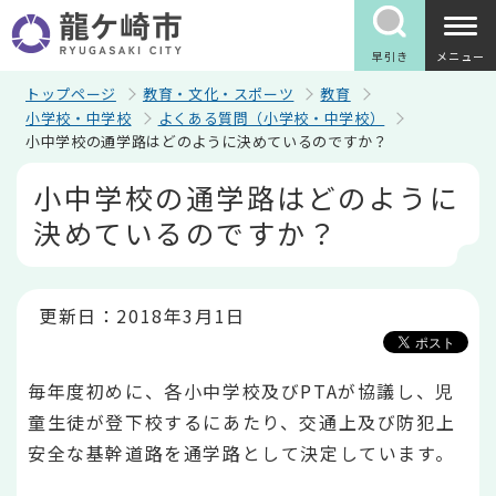
こ
の
ペ
早引き
メニュー
ー
ジ
トップページ
教育・文化・スポーツ
教育
の
小学校・中学校
よくある質問（小学校・中学校）
先
小中学校の通学路はどのように決めているのですか？
頭
で
本
小中学校の通学路はどのように
す
文
こ
決めているのですか？
こ
か
ら
更新日：2018年3月1日
毎年度初めに、各小中学校及びPTAが協議し、児
童生徒が登下校するにあたり、交通上及び防犯上
安全な基幹道路を通学路として決定しています。