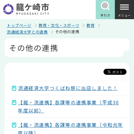
こ
の
ペ
早引き
メニュー
ー
ジ
トップページ
教育・文化・スポーツ
教育
の
その他の連携
流通経済大学との連携
先
頭
本
その他の連携
で
文
す
こ
こ
か
ら
流通経済大学つくばね祭に出店しました！
【龍・流連携】各課等の連携事業（平成30
年度以前）
【龍・流連携】各課等の連携事業（令和元年
度以降）