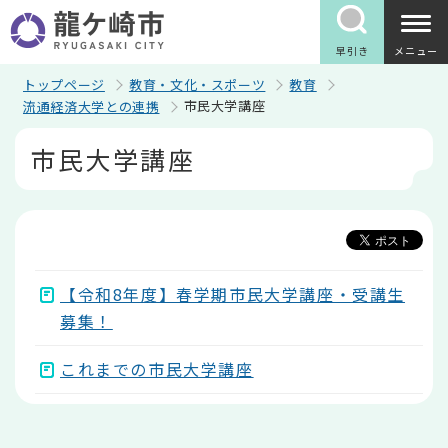
こ
の
ペ
早引き
メニュー
ー
ジ
トップページ
教育・文化・スポーツ
教育
の
市民大学講座
流通経済大学との連携
先
頭
本
市民大学講座
で
文
す
こ
こ
か
ら
【令和8年度】春学期市民大学講座・受講生
募集！
これまでの市民大学講座
本
文
こ