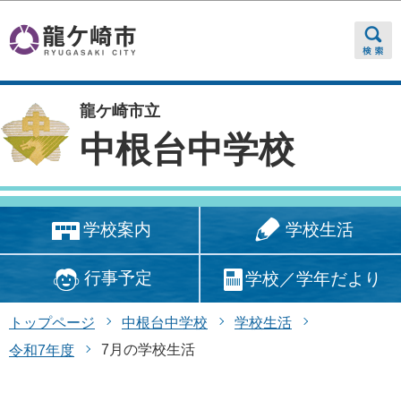
このページの本文へ移動
龍ケ崎市立
中根台中学校
学校生活
学校案内
行事予定
学校／学年だより
トップページ
中根台中学校
学校生活
7月の学校生活
令和7年度