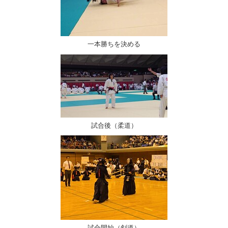
一本勝ちを決める
試合後（柔道）
試合開始（剣道）