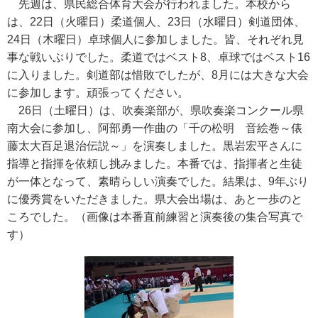
先週は、県民総合体育大会が行われました。本校から
は、22日（火曜日）柔道個人、23日（水曜日）剣道団体、
24日（木曜日）卓球個人に参加しました。皆、それぞれ見
事な戦いぶりでした。柔道ではベスト8、卓球ではベスト16
に入りました。剣道部は惜敗でしたが、8月には大きな大会
に参加します。頑張ってください。
26日（土曜日）は、吹奏楽部が、県吹奏楽コンクール県
南大会に参加し、阿部勇一作曲の「千の松明 音絵巻～俵
藤太大百足退治伝説～」を演奏しました。黒岩宏平さんに
指導と指揮を依頼し挑みました。本番では、指揮者と生徒
が一体となって、素晴らしい演奏でした。結果は、9年ぶり
に優秀賞をいただきました。県大会出場は、あと一歩のと
ころでした。（画像は本番直前練習と演奏後の集合写真で
す）