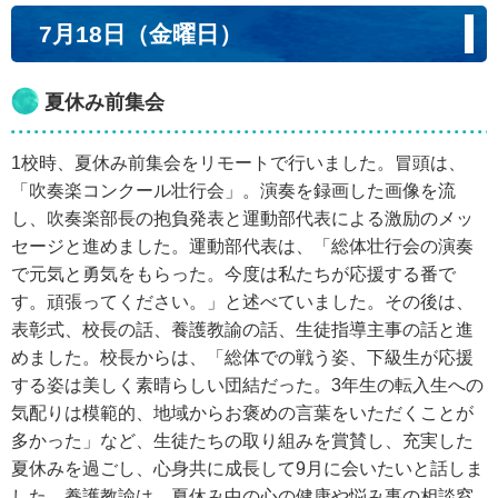
7月18日（金曜日）
夏休み前集会
1校時、夏休み前集会をリモートで行いました。冒頭は、
「吹奏楽コンクール壮行会」。演奏を録画した画像を流
し、吹奏楽部長の抱負発表と運動部代表による激励のメッ
セージと進めました。運動部代表は、「総体壮行会の演奏
で元気と勇気をもらった。今度は私たちが応援する番で
す。頑張ってください。」と述べていました。その後は、
表彰式、校長の話、養護教諭の話、生徒指導主事の話と進
めました。校長からは、「総体での戦う姿、下級生が応援
する姿は美しく素晴らしい団結だった。3年生の転入生への
気配りは模範的、地域からお褒めの言葉をいただくことが
多かった」など、生徒たちの取り組みを賞賛し、充実した
夏休みを過ごし、心身共に成長して9月に会いたいと話しま
した。養護教諭は、夏休み中の心の健康や悩み事の相談窓