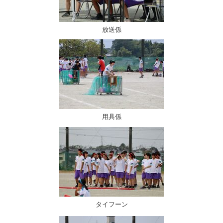
放送係
用具係
タイフーン