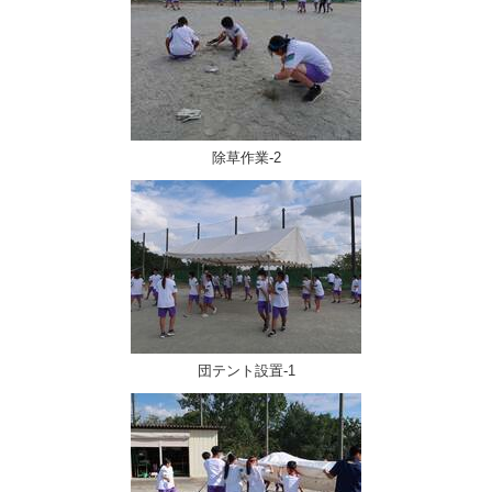
除草作業-2
団テント設置-1