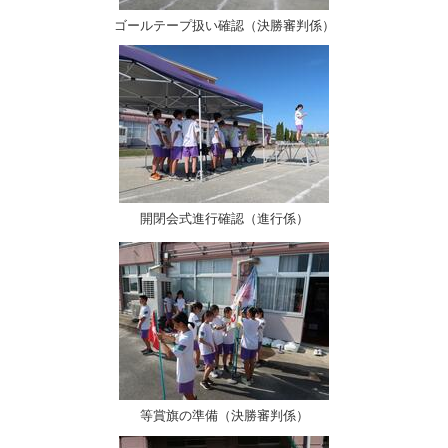
ゴールテープ扱い確認（決勝審判係）
開閉会式進行確認（進行係）
等賞旗の準備（決勝審判係）