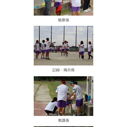
観察係
記録・掲示係
救護係