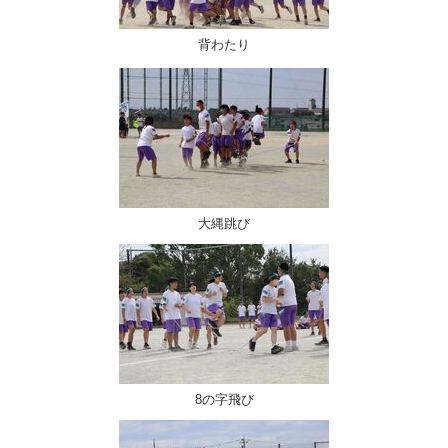
背わたり
大縄跳び
8の字飛び