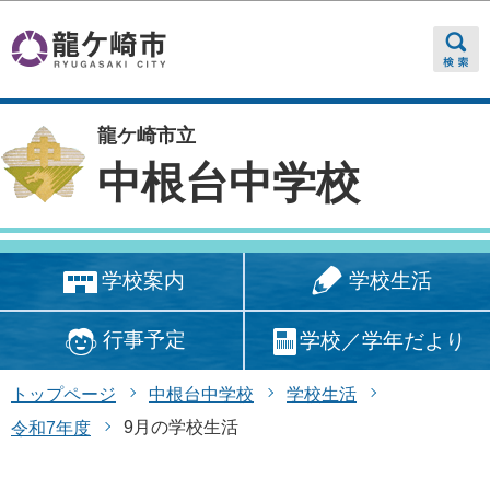
このページの本文へ移動
龍ケ崎市立
中根台中学校
学校生活
学校案内
行事予定
学校／学年だより
トップページ
中根台中学校
学校生活
9月の学校生活
令和7年度