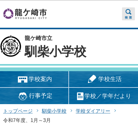
このページの本文へ移動
龍ケ崎市立
馴柴小学校
学校生活
学校案内
行事予定
学校／学年だより
トップページ
馴柴小学校
学校ダイアリー
令和7年度、1月～3月