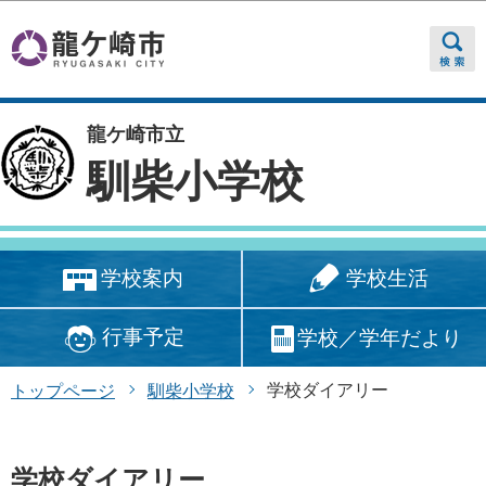
このページの本文へ移動
龍ケ崎市立
馴柴小学校
学校生活
学校案内
行事予定
学校／学年だより
学校ダイアリー
トップページ
馴柴小学校
学校ダイアリー