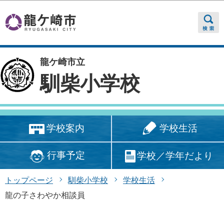
このページの本文へ移動
龍ケ崎市立
馴柴小学校
学校生活
学校案内
行事予定
学校／学年だより
トップページ
馴柴小学校
学校生活
龍の子さわやか相談員