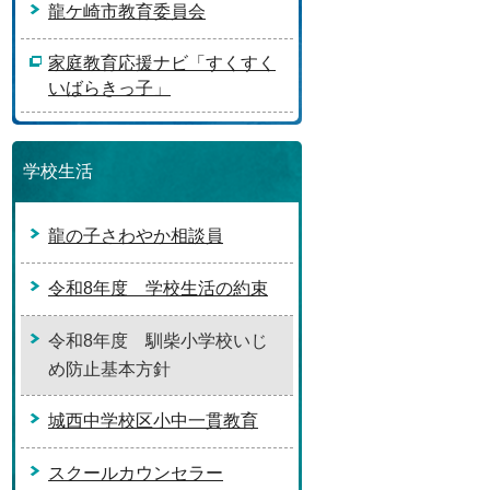
龍ケ崎市教育委員会
家庭教育応援ナビ「すくすく
いばらきっ子」
学校生活
龍の子さわやか相談員
令和8年度 学校生活の約束
令和8年度 馴柴小学校いじ
め防止基本方針
城西中学校区小中一貫教育
スクールカウンセラー