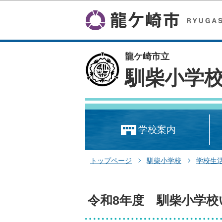
龍ケ崎市立
馴柴小学
学校案内
トップページ
馴柴小学校
学校生
令和8年度 馴柴小学校