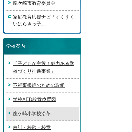
龍ケ崎市教育委員会
家庭教育応援ナビ「すくすく
いばらきっ子」
学校案内
「子どもが主役！魅力ある学
校づくり推進事業」
不祥事根絶のための取組
学校AED設置位置図
龍ケ崎小学校沿革
校訓・校歌・校章