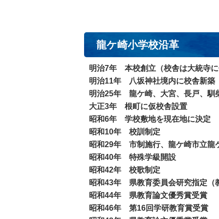
龍ケ崎小学校沿革
明治7年 本校創立（校舎は大統寺
明治11年 八坂神社境内に校舎新築
明治25年 龍ケ崎、大宮、長戸、馴
大正3年 根町に仮校舎設置
昭和6年 学校敷地を現在地に決定
昭和10年 校訓制定
昭和29年 市制施行、龍ケ崎市立龍
昭和40年 特殊学級開設
昭和42年 校歌制定
昭和43年 県教育委員会研究指定（
昭和44年 県教育論文優秀賞受賞
昭和46年 第16回学研教育賞受賞