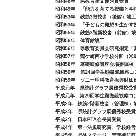
昭和48年 県教育論文優秀賞受賞
昭和49年 「能力を育てる授業と学
昭和53年 鉄筋3階校舎（後館）竣
昭和53年 「子どもの発想を生かす
昭和55年 鉄筋3階新校舎（前館）
昭和56年 体育館竣工
昭和56年 県教育委員会研究指定「
昭和57年 龍ケ崎西小学校分離（米
昭和58年 基礎研修講座会場委嘱校
昭和59年 第24回学生顕微鏡観察
昭和59年 ソニー理科教育振興財団
平成元年 県統計グラフ展優秀校受
平成元年 第29回学生顕微鏡観察コ
平成2年 鉄筋2階新校舎（管理棟）
平成3年 県統計グラフ展優秀校受賞
平成3年 日本PTA会長賞受賞
平成4年 第一法規研究賞、学校経
平成5年 野外ステージ、管理棟前