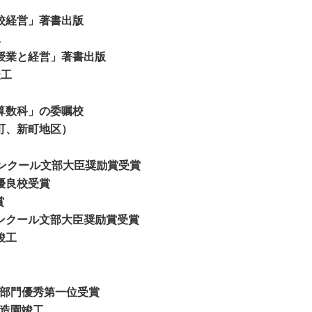
校経営」著書出版
工
授業と経営」著書出版
竣工
算数科」の委嘱校
町、新町地区）
コンクール文部大臣奨励賞受賞
優良校受賞
賞
ンクール文部大臣奨励賞受賞
竣工
営部門優秀第一位受賞
庭造園竣工