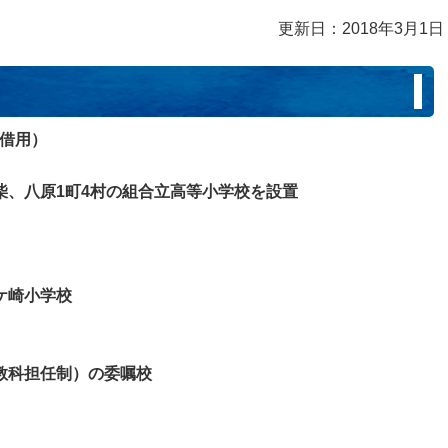
更新日：2018年3月1日
に借用）
柴、八原1町4村の組合立高等小学校を設置
ケ崎小学校
教科担任制）の委嘱校