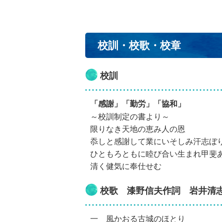
校訓・校歌・校章
校訓
「感謝」「勤労」「協和」
～校訓制定の書より～
限りなき天地の恵み人の恩
忝しと感謝して業にいそしみ汗志ぼ
ひともろともに睦び合い生まれ甲斐
清く健気に奉仕せむ
校歌
漆野信夫作詞 岩井清
一 風かおる古城のほとり