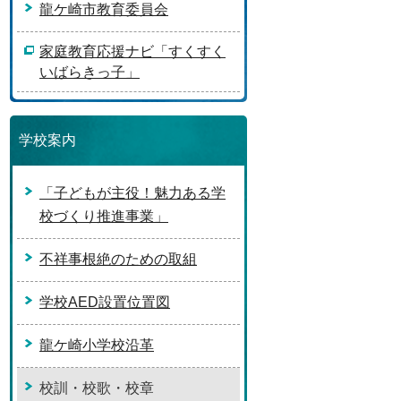
龍ケ崎市教育委員会
家庭教育応援ナビ「すくすく
いばらきっ子」
学校案内
「子どもが主役！魅力ある学
校づくり推進事業」
不祥事根絶のための取組
学校AED設置位置図
龍ケ崎小学校沿革
校訓・校歌・校章