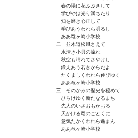
春の陽に花ふぶきして
学びやは光り満ちたり
知を磨き心正して
学びあうわれら明るし
ああ竜ヶ崎小学校
二 並木道松風さえて
水清き小貝の流れ
秋空も晴れてさやけし
鍛えあう若きからだよ
たくましくわれら伸びゆく
ああ竜ヶ崎小学校
三 そのかみの歴史を秘めて
ひらけゆく新たなるまち
先人のいさおもかおる
天かける竜のごとくに
意気たかくわれら進まん
ああ竜ヶ崎小学校