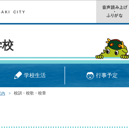
このページの本文へ移動
学校
学校生活
行事予定
校訓・校歌・校章
案内