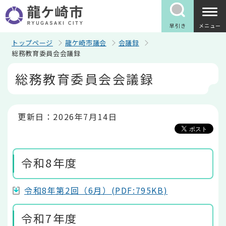
こ
の
ペ
早引き
メニュー
ー
ジ
トップページ
龍ケ崎市議会
会議録
の
総務教育委員会会議録
先
本
頭
総務教育委員会会議録
文
で
こ
す
こ
か
ら
更新日：2026年7月14日
令和8年度
令和8年第2回（6月）(PDF:795KB)
令和7年度