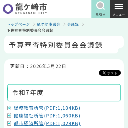
こ
の
ペ
早引き
メニュー
ー
ジ
トップページ
龍ケ崎市議会
会議録
の
予算審査特別委員会会議録
先
本
頭
予算審査特別委員会会議録
文
で
こ
す
こ
か
ら
更新日：2026年5月22日
令和7年度
総務教育所管(PDF:1,184KB)
健康福祉所管(PDF:1,060KB)
都市経済所管(PDF:1,029KB)