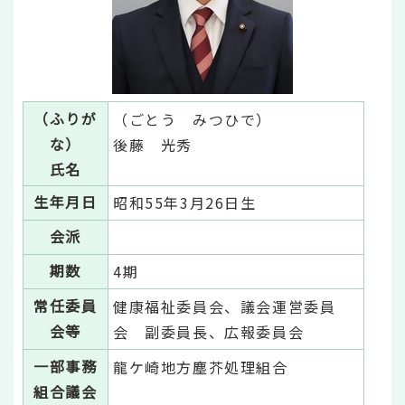
（ふりが
（ごとう みつひで）
な）
後藤 光秀
氏名
生年月日
昭和55年3月26日生
会派
期数
4期
常任委員
健康福祉委員会、議会運営委員
会等
会 副委員長、広報委員会
一部事務
龍ケ崎地方塵芥処理組合
組合議会