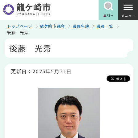
こ
の
ペ
早引き
メニュー
ー
ジ
トップページ
龍ケ崎市議会
議員名簿
議員一覧
の
後藤 光秀
先
本
頭
後藤 光秀
文
で
こ
す
こ
か
ら
更新日：2025年5月21日