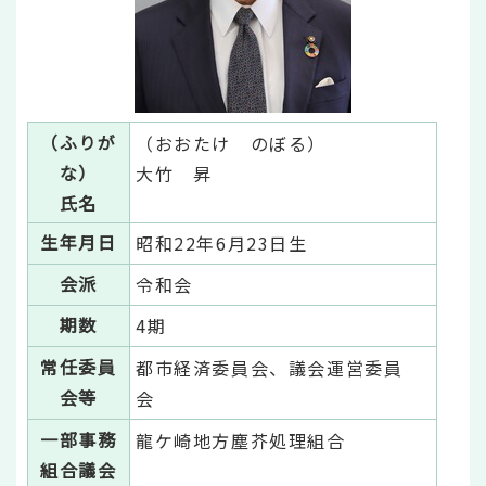
（ふりが
（おおたけ のぼる）
な）
大竹 昇
氏名
生年月日
昭和22年6月23日生
会派
令和会
期数
4期
常任委員
都市経済委員会、議会運営委員
会等
会
一部事務
龍ケ崎地方塵芥処理組合
組合議会