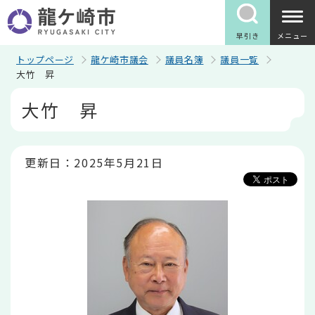
こ
の
ペ
早引き
メニュー
ー
ジ
トップページ
龍ケ崎市議会
議員名簿
議員一覧
の
大竹 昇
先
本
頭
大竹 昇
文
で
こ
す
こ
か
ら
更新日：2025年5月21日