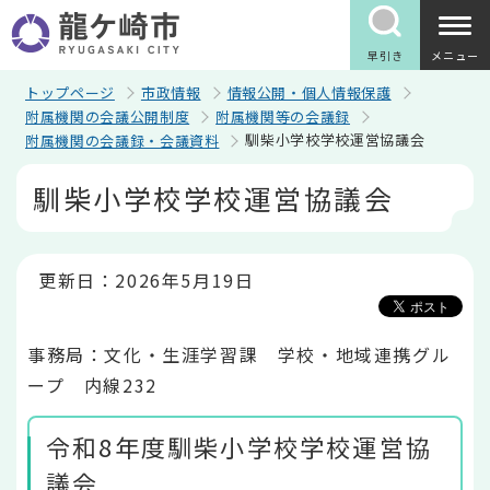
こ
の
ペ
早引き
メニュー
ー
ジ
トップページ
市政情報
情報公開・個人情報保護
の
附属機関の会議公開制度
附属機関等の会議録
先
馴柴小学校学校運営協議会
附属機関の会議録・会議資料
頭
で
本
す
馴柴小学校学校運営協議会
文
こ
こ
か
ら
更新日：2026年5月19日
事務局：文化・生涯学習課 学校・地域連携グル
ープ 内線232
令和8年度馴柴小学校学校運営協
議会