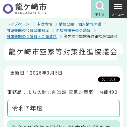
こ
の
ペ
早引き
メニュー
ー
ジ
トップページ
市政情報
情報公開・個人情報保護
の
附属機関の会議公開制度
附属機関等の会議録
先
龍ケ崎市空家等対策推進協議会
附属機関の会議録・会議資料
頭
で
本
す
龍ケ崎市空家等対策推進協議会
文
こ
こ
か
ら
更新日：2026年3月5日
事務局：まちの魅力創造課 空家対策室 内線492
令和7年度