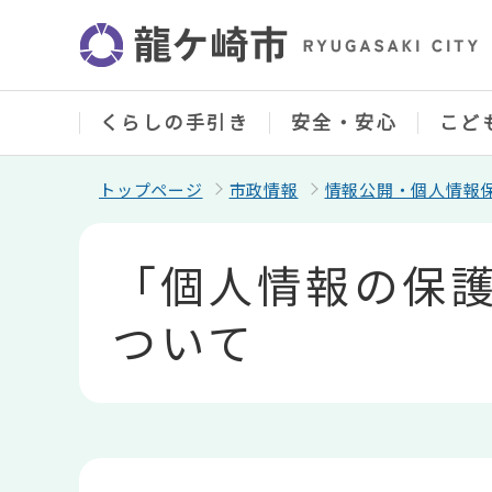
こ
の
ペ
ー
ジ
の
くらしの手引き
安全・安心
こど
先
頭
で
トップページ
市政情報
情報公開・個人情報
す
本
文
「個人情報の保
こ
こ
か
ついて
ら