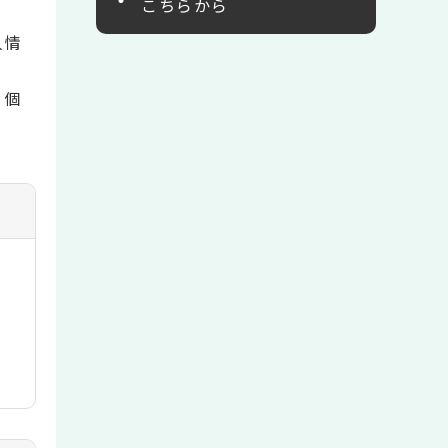
こちらから
人情
、個