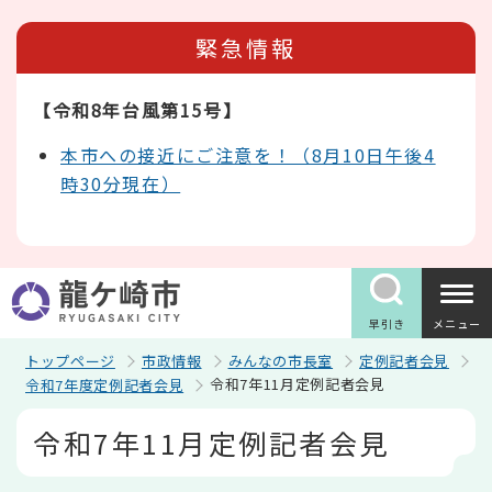
こ
の
緊急情報
ペ
ー
ジ
【令和8年台風第15号】
の
先
頭
本市への接近にご注意を！（8月10日午後4
で
時30分現在）
す
早引き
メニュー
トップページ
市政情報
みんなの市長室
定例記者会見
令和7年11月定例記者会見
令和7年度定例記者会見
本
令和7年11月定例記者会見
文
こ
こ