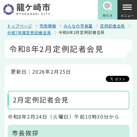
こ
の
ペ
早引き
メニュー
ー
ジ
トップページ
市政情報
みんなの市長室
定例記者会見
の
令和8年2月定例記者会見
令和7年度定例記者会見
先
頭
本
令和8年2月定例記者会見
で
文
す
こ
こ
か
ら
更新日：2026年2月25日
2月定例記者会見
令和8年2月24日（火曜日）午前10時30分から
市長挨拶