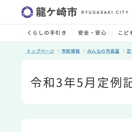
こ
の
ペ
ー
ジ
の
くらしの手引き
安全・安心
こど
先
頭
で
トップページ
市政情報
みんなの市長室
定
す
本
文
こ
令和3年5月定例
こ
か
ら