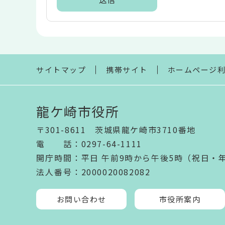
本
文
こ
こ
ま
サイトマップ
携帯サイト
ホームページ
で
龍ケ崎市役所
〒301-8611 茨城県龍ケ崎市3710番地
電話
：
0297-64-1111
開庁時間
：
平日 午前9時から午後5時（祝日・
法人番号
：2000020082082
お問い合わせ
市役所案内