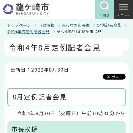
こ
の
ペ
早引き
メニュー
ー
ジ
トップページ
市政情報
みんなの市長室
定例記者会見
の
令和4年8月定例記者会見
令和4年度定例記者会見
先
頭
本
令和4年8月定例記者会見
で
文
す
こ
こ
か
ら
更新日：2022年8月30日
8月定例記者会見
令和4年8月30日（火曜日）午前10時30分から
市長挨拶