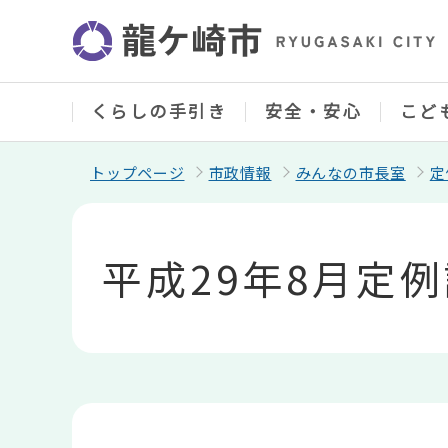
こ
の
ペ
ー
ジ
の
くらしの手引き
安全・安心
こど
先
頭
で
トップページ
市政情報
みんなの市長室
定
す
本
文
こ
平成29年8月定
こ
か
ら