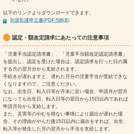
以下のリンクよりダウンロードできます。
別居監護申立書(PDF:58KB)
認定・額改定請求にあたっての注意事項
「児童手当認定請求書」、「児童手当額改定認定請求書」
を提出し、認定を受けた場合は、認定請求を行った日の属
する月の翌月分から支給されます。
手続きが遅れますと、遅れた月分の児童手当が受給できな
くなりますので、ご注意ください。
なお、出生日、転入日等が月末に近い場合、申請月が翌月
になっても出生日、転入日等の翌日から15日以内であれば
申請月分から支給します。
また、災害等のやむを得ない事情により届出が遅れた場
合、その理由がやんだ後15日以内に届出をすれば、出生、
転入等が発生した月の翌月から手当を支給します。