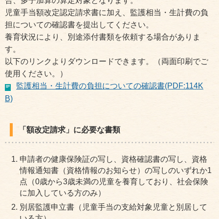
合、多子加算の算定対象となります。
児童手当額改定認定請求書に加え、監護相当・生計費の負
担についての確認書を提出してください。
養育状況により、別途添付書類を依頼する場合がありま
す。
以下のリンクよりダウンロードできます。（両面印刷でご
使用ください。）
監護相当・生計費の負担についての確認書(PDF:114K
B)
「額改定請求」に必要な書類
申請者の健康保険証の写し、資格確認書の写し、資格
情報通知書（資格情報のお知らせ）の写しのいずれか1
点（0歳から3歳未満の児童を養育しており、社会保険
に加入している方のみ）
別居監護申立書（児童手当の支給対象児童と別居して
いる方）