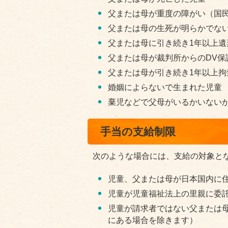
父または母が重度の障がい（国
父または母の生死が明らかでな
父または母に引き続き1年以上遺
父または母が裁判所からのDV保
父または母が引き続き1年以上拘
婚姻によらないで生まれた児童
棄児などで父母がいるかいない
手当の支給制限
次のような場合には、支給の対象と
児童、父または母が日本国内に
児童が児童福祉法上の里親に委
児童が請求者ではない父または
にある場合を除きます）