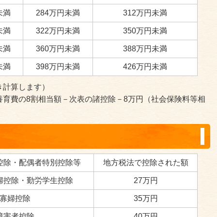
未満
284万円未満
312万円未満
未満
322万円未満
350万円未満
未満
360万円未満
388万円未満
未満
398万円未満
426万円未満
き計算します）
養育費の8割相当額－次表の諸控除－8万円（社会保険料等相
控除・配偶者特別控除等
地方税法で控除された額
婦控除・勤労学生控除
27万円
寡婦控除
35万円
障害者控除
40万円