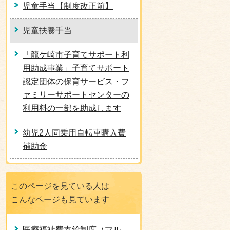
児童手当【制度改正前】
児童扶養手当
「龍ケ崎市子育てサポート利
用助成事業」子育てサポート
認定団体の保育サービス・フ
ァミリーサポートセンターの
利用料の一部を助成します
幼児2人同乗用自転車購入費
補助金
このページを見ている人は
こんなページも見ています
医療福祉費支給制度（マル