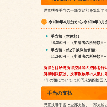
児童扶養手当の一部支給額を算出す
令和8年4月分から令和9年3月
手当額（本体額）
48,050円－
（申請者の所得額※－全
手当額（第2子以降加算額）
11,340円－
（申請者の所得額※－全
所得とは給与所得控除等の控除を行
所得制限額は、扶養親族等の人数に
※印の額については10円未満四捨五
手当の支払
児童扶養手当は全部支給、一部支給