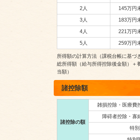
2人
145万円
3人
183万円
4人
221万円
5人
259万円
所得額の計算方法（課税台帳に基づ
総所得額（給与所得控除後金額）＋
当額）
諸控除額
雑損控除・医療費
障碍者控除・寡
諸控除の額
特別
特別