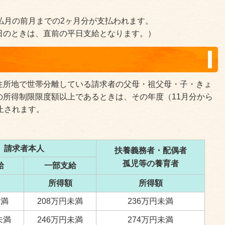
払月の前月までの2ヶ月分が支払われます。
日のときは、直前の平日支給となります。）
住所地で世帯分離している請求者の父母・祖父母・子・きょ
の所得制限限度額以上であるときは、その年度（11月分から
止されます。
請求者本人
扶養義務者・配偶者
孤児等の養育者
給
一部支給
所得額
所得額
未満
208万円未満
236万円未満
未満
246万円未満
274万円未満