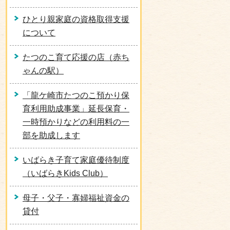
ひとり親家庭の資格取得支援
について
たつのこ育て応援の店（赤ち
ゃんの駅）
「龍ケ崎市たつのこ預かり保
育利用助成事業」延長保育・
一時預かりなどの利用料の一
部を助成します
いばらき子育て家庭優待制度
（いばらきKids Club）
母子・父子・寡婦福祉資金の
貸付