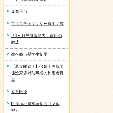
児童手当
マタニティタクシー費用助成
「1か月児健康診査」費用の
助成
龍ケ崎市奨学生制度
【募集開始！】保育士等就労
促進家賃補助事業の利用者募
集
養育医療
医療福祉費支給制度（マル
福）