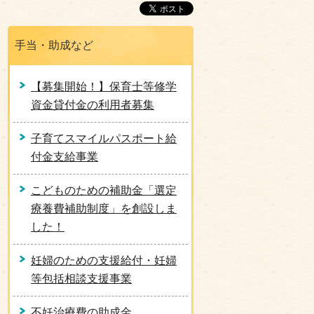
手当・助成など
【募集開始！】保育士等修学
資金貸付金の利用者募集
子育てスマイルパスポート給
付金支給事業
こどものための補助金「選定
療養費補助制度」を創設しま
した！
妊婦のための支援給付・妊婦
等包括相談支援事業
不妊治療費の助成金