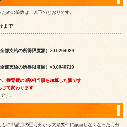
るための係数は、以下のとおりです。
分まで
部支給の所得限度額）×0.0264029
部支給の所得限度額）×0.0040719
い、養育費の8割相当額を加算した額です
応じて変わります
入です。
ともに申請月の翌月分から支給要件に該当しなくなった月分