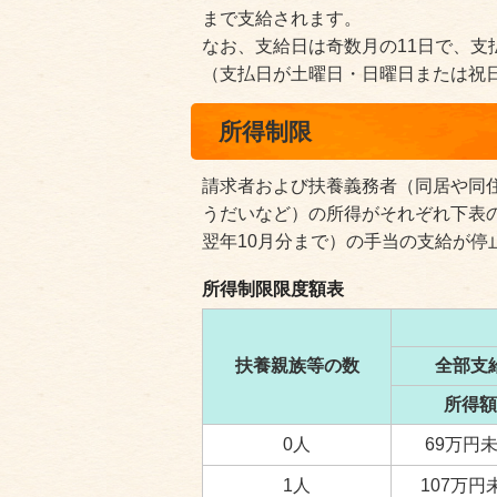
まで支給されます。
なお、支給日は奇数月の11日で、支
（支払日が土曜日・日曜日または祝
所得制限
請求者および扶養義務者（同居や同
うだいなど）の所得がそれぞれ下表
翌年10月分まで）の手当の支給が停
所得制限限度額表
扶養親族等の数
全部支
所得額
0人
69万円
1人
107万円