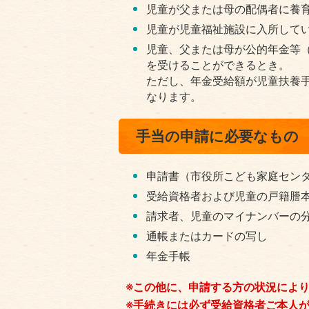
児童が父または母の配偶者に養
児童が児童福祉施設に入所して
児童、父または母が公的年金等
を受けることができるとき。
ただし、年金受給額が児童扶養
なります。
手当の申請に必要なもの
申請書（市役所こども家庭セン
受給資格者および児童の戸籍謄
請求者、児童のマイナンバーの
通帳またはカードの写し
年金手帳
※この他に、申請する方の状況によ
※手続きには必ず受給資格者ご本人