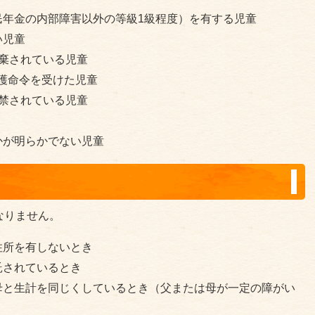
民年金の内部障害以外の等級1級程度）を有する児童
い児童
棄されている児童
護命令を受けた児童
禁されている児童
かが明らかでない児童
なりません。
住所を有しないとき
託されているとき
母と生計を同じくしているとき（父または母が一定の障がい