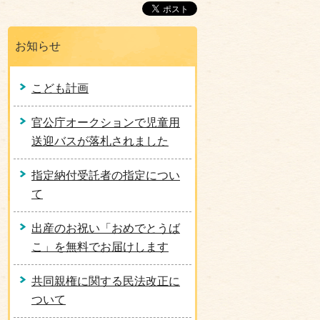
お知らせ
こども計画
官公庁オークションで児童用
送迎バスが落札されました
指定納付受託者の指定につい
て
出産のお祝い「おめでとうば
こ」を無料でお届けします
共同親権に関する民法改正に
ついて