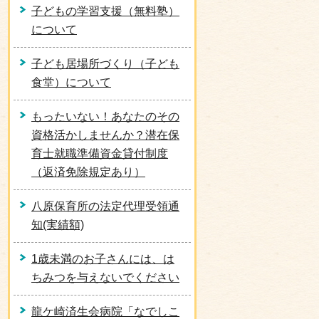
子どもの学習支援（無料塾）
について
子ども居場所づくり（子ども
食堂）について
もったいない！あなたのその
資格活かしませんか？潜在保
育士就職準備資金貸付制度
（返済免除規定あり）
八原保育所の法定代理受領通
知(実績額)
1歳未満のお子さんには、は
ちみつを与えないでください
龍ケ崎済生会病院「なでしこ