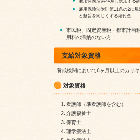
雇用保険法第24条に規定する
雇用保険法附則第11条の2に
と趣旨を同じくする給付金
市民税、固定資産税・都市計画
用料の滞納のない方
支給対象資格
養成機関において6ヶ月以上のカリ
対象資格
看護師（準看護師を含む）
介護福祉士
保育士
理学療法士