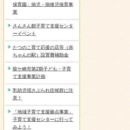
保育園」病児・病後児保育事
業
さんさん館子育て支援センタ
ーイベント
たつのこ育て応援の店等（赤
ちゃんの駅）設置費補助金
龍ケ崎市第2期子ども・子育
て支援事業計画
乳幼児揺さぶられ症候群に注
意！
「地域子育て支援拠点事業」
子育て支援センターに行って
みよう！