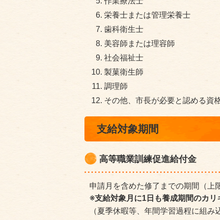
作業療法士
栄養士または管理栄養士
歯科衛生士
美容師または理容師
社会福祉士
製菓衛生師
調理師
その他、市長が必要と認める資
支給対象期間
高等職業訓練促進給付金
申請月を含めた修了までの期間（上
※支給対象月に1日も養成期間のカ
（夏季休暇等、年間学習過程に組み