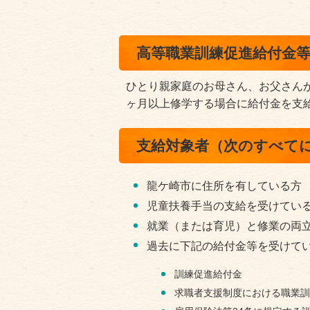
高等職業訓練促進給付金
ひとり親家庭のお母さん、お父さん
ヶ月以上修学する場合に給付金を支
支給対象者（次のすべて
龍ケ崎市に住所を有している方
児童扶養手当の支給を受けてい
就業（または育児）と修業の両
過去に下記の給付金等を受けて
訓練促進給付金
求職者支援制度における職業訓