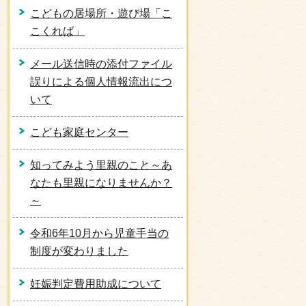
こどもの居場所・遊び場「こ
こくれば」
メール送信時の添付ファイル
誤りによる個人情報流出につ
いて
こども家庭センター
知ってみよう里親のこと～あ
なたも里親になりませんか？
～
令和6年10月から児童手当の
制度が変わりました
妊娠判定費用助成について