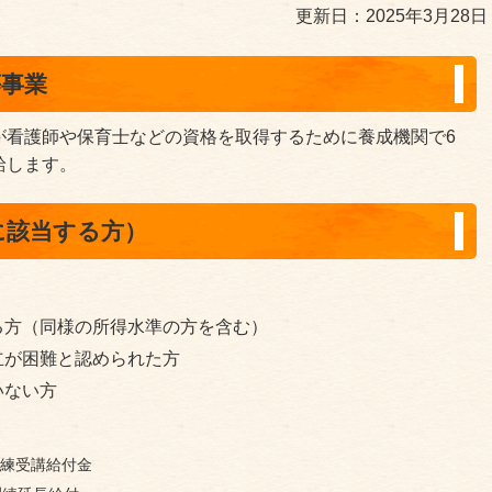
更新日：2025年3月28日
等事業
が看護師や保育士などの資格を取得するために養成機関で6
給します。
に該当する方）
る方（同様の所得水準の方を含む）
立が困難と認められた方
いない方
練受講給付金