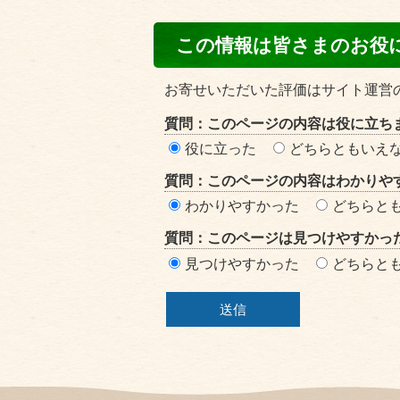
コ
この情報は皆さまのお役
ン
テ
お寄せいただいた評価はサイト運営
ン
質問：このページの内容は役に立ち
ツ
役に立った
どちらともいえ
評
質問：このページの内容はわかりや
価
わかりやすかった
どちらと
エ
質問：このページは見つけやすかっ
リ
見つけやすかった
どちらと
ア