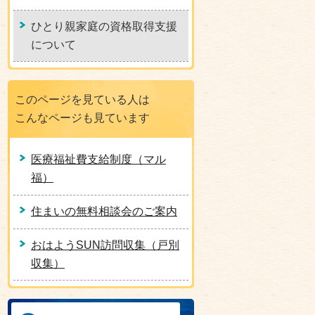
ひとり親家庭の資格取得支援
について
このページを見ている人は
こんなページも見ています
医療福祉費支給制度（マル
福）
住まいの無料相談会のご案内
おはようSUN訪問収集（戸別
収集）