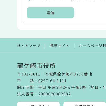
リ
ア
本
文
こ
こ
ま
サイトマップ
携帯サイト
ホームページ
で
龍ケ崎市役所
〒301-8611 茨城県龍ケ崎市3710番地
電話
：
0297-64-1111
開庁時間
：
平日 午前9時から午後5時（祝日・
法人番号
：2000020082082