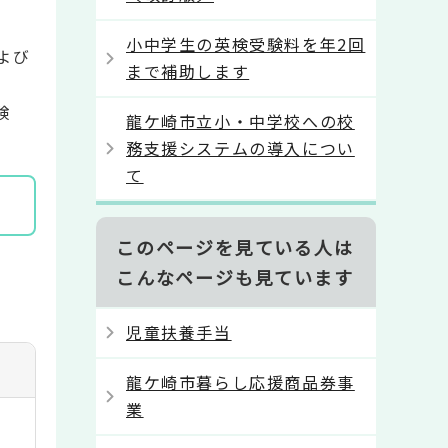
小中学生の英検受験料を年2回
よび
まで補助します
険
龍ケ崎市立小・中学校への校
務支援システムの導入につい
て
このページを見ている人は
こんなページも見ています
児童扶養手当
龍ケ崎市暮らし応援商品券事
業