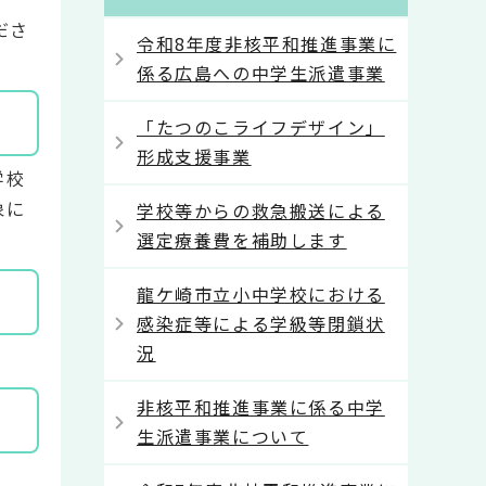
ださ
令和8年度非核平和推進事業に
係る広島への中学生派遣事業
「たつのこライフデザイン」
形成支援事業
学校
象に
学校等からの救急搬送による
選定療養費を補助します
龍ケ崎市立小中学校における
感染症等による学級等閉鎖状
況
非核平和推進事業に係る中学
生派遣事業について