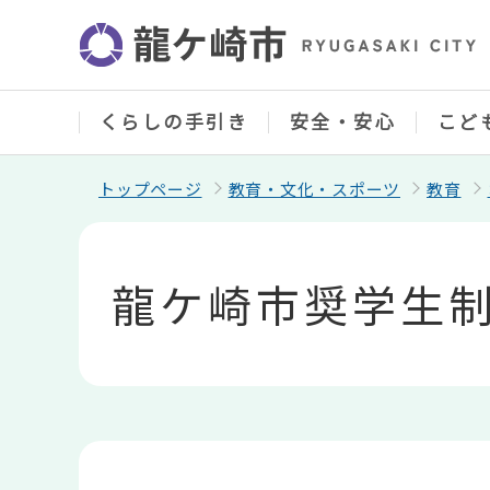
こ
の
ペ
ー
ジ
の
くらしの手引き
安全・安心
こど
先
頭
で
トップページ
教育・文化・スポーツ
教育
す
本
文
こ
龍ケ崎市奨学生
こ
か
ら