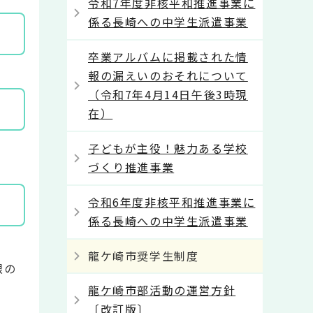
令和7年度非核平和推進事業に
係る長崎への中学生派遣事業
卒業アルバムに掲載された情
報の漏えいのおそれについて
（令和7年4月14日午後3時現
在）
子どもが主役！魅力ある学校
づくり推進事業
令和6年度非核平和推進事業に
係る長崎への中学生派遣事業
龍ケ崎市奨学生制度
限の
龍ケ崎市部活動の運営方針
〔改訂版〕