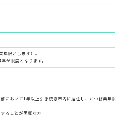
業年限とします）。
4年が限度となります。
以前において1年以上引き続き市内に居住し、かつ修業年
学することが困難な方