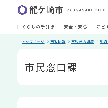
こ
の
ペ
ー
ジ
の
くらしの手引き
安全・安心
こど
先
頭
で
トップページ
市政情報
市役所の組織
組織
す
本
文
こ
市民窓口課
こ
か
ら