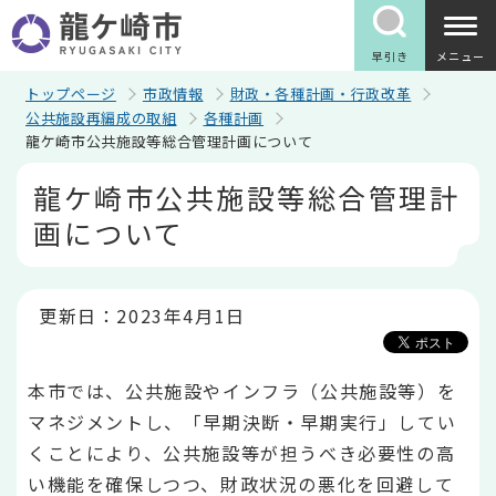
こ
の
ペ
早引き
メニュー
ー
ジ
トップページ
市政情報
財政・各種計画・行政改革
の
公共施設再編成の取組
各種計画
先
龍ケ崎市公共施設等総合管理計画について
頭
で
本
龍ケ崎市公共施設等総合管理計
す
文
こ
画について
こ
か
ら
更新日：2023年4月1日
本市では、公共施設やインフラ（公共施設等）を
マネジメントし、「早期決断・早期実行」してい
くことにより、公共施設等が担うべき必要性の高
い機能を確保しつつ、財政状況の悪化を回避して