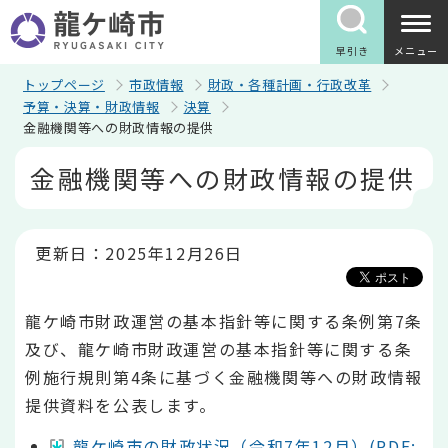
こ
の
ペ
早引き
メニュー
ー
ジ
トップページ
市政情報
財政・各種計画・行政改革
の
予算・決算・財政情報
決算
先
金融機関等への財政情報の提供
頭
で
本
金融機関等への財政情報の提供
す
文
こ
こ
か
ら
更新日：2025年12月26日
龍ケ崎市財政運営の基本指針等に関する条例第7条
及び、龍ケ崎市財政運営の基本指針等に関する条
例施行規則第4条に基づく金融機関等への財政情報
提供資料を公表します。
龍ケ崎市の財政状況（令和7年12月）(PDF: