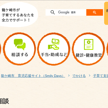
このページの本文へ移動
龍ケ崎市 育児応援サイト（Smily Days）
でかける
子育て支
相談