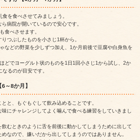
乳食を食べさせてみましょう。
なら病院が開いているので安心です。
にも食べさせます。
すりつぶしたものを小さじ1杯から。
ちゃなどの野菜を少しずつ加え、1か月前後で豆腐や白身魚を
ほどでヨーグルト状のものを1日1回小さじ1から試し、2か
になるのが目安です。
6～8か月】
ことと、もぐもぐして飲み込めることです。
な味にチャレンジしてよく噛んで食べる練習をしていきまし
を飲むときのように舌を前後に動かしてしまうために出して
ためなので、嫌いだから出してしまうのではありません。