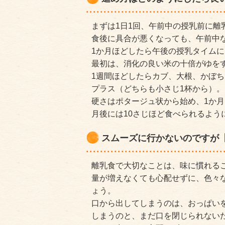
まずは1日1回、午前中の授乳前に離
食後に具合が悪くなっても、午前中
1か月ほどしたら午後の授乳タイム
最初は、消化の良い米の十倍がゆを
1週間ほどしたらカブ、大根、かぼ
プラス（どちらも小さじ1杯から）。
硬さはポタージュ状から始め、1か月
月後には10さじほど食べられるよう
スムーズに行かないのですが【
離乳食で大切なことは、味に慣れる
量が増えなくても心配せずに、色々
ょう。
口から出してしまうのは、おっぱい
しまうのと、まだ口を閉じられない