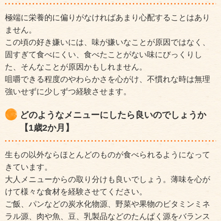
極端に栄養的に偏りがなければあまり心配することはあり
ません。
この頃の好き嫌いには、味が嫌いなことが原因ではなく、
固すぎて食べにくい、食べたことがない味にびっくりし
た、そんなことが原因かもしれません。
咀嚼できる程度のやわらかさを心がけ、不慣れな時は無理
強いせずに少しずつ経験させます。
どのようなメニューにしたら良いのでしょうか
【1歳2か月】
生もの以外ならほとんどのものが食べられるようになって
きています。
大人メニューからの取り分けも良いでしょう。薄味を心が
けて様々な食材を経験させてください。
ご飯、パンなどの炭水化物源、野菜や果物のビタミンミネ
ラル源、肉や魚、豆、乳製品などのたんぱく源をバランス