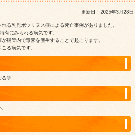
更新日：2025年3月28日
される乳児ボツリヌス症による死亡事例がありました。
に特有にみられる病気です。
菌が腸管内で毒素を産生することで起こります。
起こる病気です。
なる等。
い。