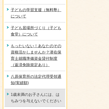
子どもの学習支援（無料塾）
について
子ども居場所づくり（子ども
食堂）について
もったいない！あなたのその
資格活かしませんか？潜在保
育士就職準備資金貸付制度
（返済免除規定あり）
八原保育所の法定代理受領通
知(実績額)
1歳未満のお子さんには、は
ちみつを与えないでください