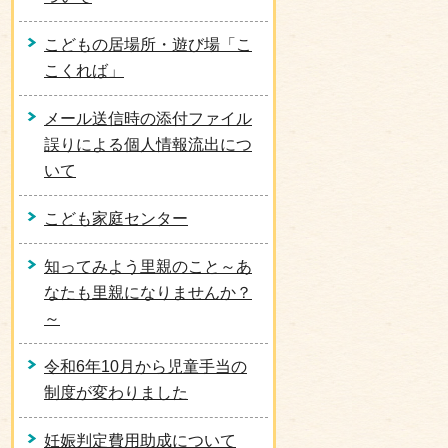
こどもの居場所・遊び場「こ
こくれば」
メール送信時の添付ファイル
誤りによる個人情報流出につ
いて
こども家庭センター
知ってみよう里親のこと～あ
なたも里親になりませんか？
～
令和6年10月から児童手当の
制度が変わりました
妊娠判定費用助成について