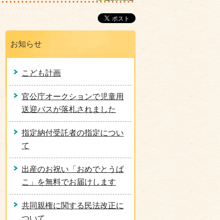
お知らせ
こども計画
官公庁オークションで児童用
送迎バスが落札されました
指定納付受託者の指定につい
て
出産のお祝い「おめでとうば
こ」を無料でお届けします
共同親権に関する民法改正に
ついて