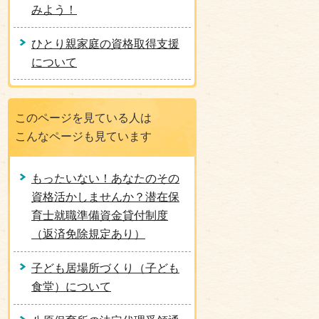
みよう！
ひとり親家庭の資格取得支援
について
このページを見ている人は
こんなページも見ています
もったいない！あなたのその
資格活かしませんか？潜在保
育士就職準備資金貸付制度
（返済免除規定あり）
子ども居場所づくり（子ども
食堂）について