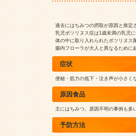
過去にはちみつの摂取が原因と推定
乳児ボツリヌス症は1歳未満の乳児
体の中に取り入れられたボツリヌス
腸内フローラが大人と異なるために
症状
便秘・筋力の低下・泣き声が小さく
原因食品
主にはちみつ。原因不明の事例も多
予防方法