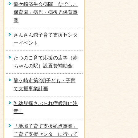
龍ケ崎済生会病院「なでしこ
保育園」病児・病後児保育事
業
さんさん館子育て支援センタ
ーイベント
たつのこ育て応援の店等（赤
ちゃんの駅）設置費補助金
龍ケ崎市第2期子ども・子育
て支援事業計画
乳幼児揺さぶられ症候群に注
意！
「地域子育て支援拠点事業」
子育て支援センターに行って